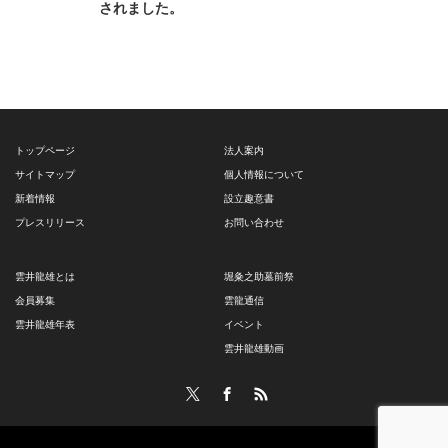
されました。
トップページ
法人案内
サイトマップ
個人情報について
新着情報
設立趣意書
プレスリリース
お問い合わせ
雲井龍雄とは
堀粂之助墓前祭
会員募集
雲龍通信
雲井龍雄年表
イベント
雲井龍雄動画
Twitter
Facebook
RSS