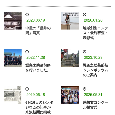
2023.06.19
2026.01.26
中屋の「雲井の
地域創生コンテ
間」写真
スト最終審査・
表彰式
2022.11.28
2023.10.23
堀粂之助墓前祭
堀粂之助墓前祭
を行いました。
＆シンポジウム
のご案内
2019.06.18
2025.05.31
6月16日のシンポ
感想文コンクー
ジウムの記事が
ル授賞式
米沢新聞に掲載