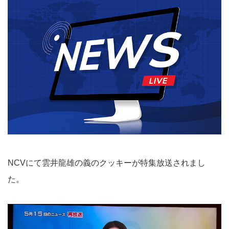
NCVにて雲井龍雄の義のクッキーが特集放送されまし
た。
動
画