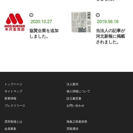
2020.10.27
2019.06.16
協賛企業を追加
当法人の記事が
しました。
河北新報に掲載
されました。
トップページ
法人案内
サイトマップ
個人情報について
新着情報
設立趣意書
プレスリリース
お問い合わせ
雲井龍雄とは
堀粂之助墓前祭
会員募集
雲龍通信